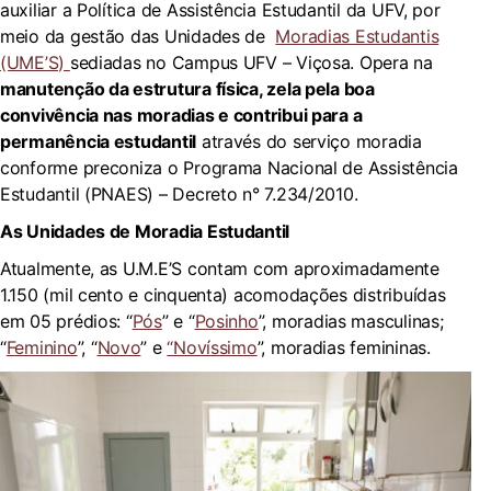
auxiliar a Política de Assistência Estudantil da UFV, por
meio da gestão das Unidades de
Moradias Estudantis
(UME’S)
sediadas no Campus UFV – Viçosa. Opera na
manutenção da estrutura física, zela pela boa
convivência nas moradias e contribui para a
permanência estudantil
através do serviço moradia
conforme preconiza o Programa Nacional de Assistência
Estudantil (PNAES) – Decreto n° 7.234/2010.
As Unidades de Moradia Estudantil
Atualmente, as U.M.E’S contam com aproximadamente
1.150 (mil cento e cinquenta) acomodações distribuídas
em 05 prédios: “
Pós
” e “
Posinho
”, moradias masculinas;
“
Feminino
”, “
Novo
” e
“Novíssimo
”, moradias femininas.