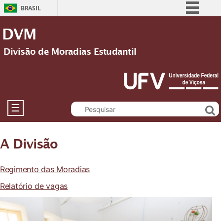
BRASIL
Simplifique!
DVM
Comunica BR
Divisão de Moradias Estudantil
Participe
Acesso à informação
Legislação
Canais
☰
A Divisão
Regimento das Moradias
Relatório de vagas